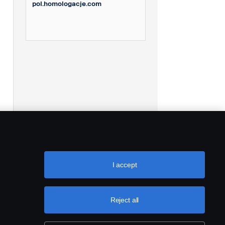
pol.homologacje.com
I accept
Reject all