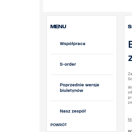
MENU
S
Współpraca
S-order
Za
Sc
Poprzednie wersje
Wy
biuletynów
in
pr
zm
Nasz zespół
ht
POWRÓT
P