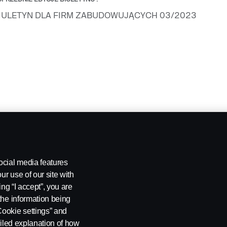
IULETYN DLA FIRM ZABUDOWUJĄCYCH 03/2023
ocial media features
ur use of our site with
ing “I accept”, you are
the information being
Cookie settings” and
ailed explanation of how