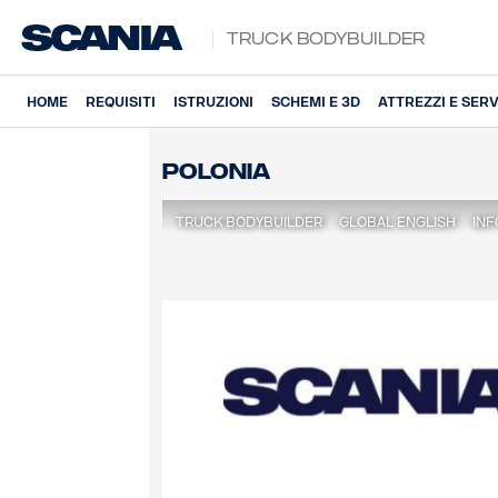
Truck Bodybuilder
HOME
REQUISITI
ISTRUZIONI
SCHEMI E 3D
ATTREZZI E SERV
Polonia
TRUCK BODYBUILDER
GLOBAL ENGLISH
INF