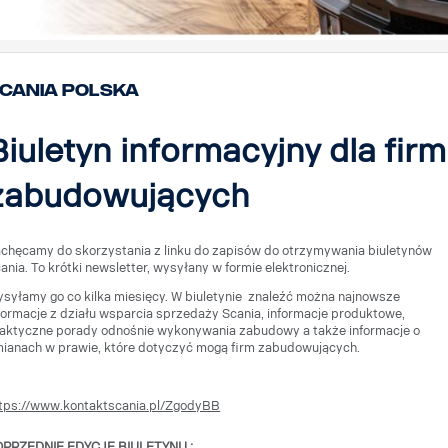
cania Polska
Biuletyn informacyjny dla firm
zabudowujących
chęcamy do skorzystania z linku do zapisów do otrzymywania biuletynów
ania. To krótki newsletter, wysyłany w formie elektronicznej.
syłamy go co kilka miesięcy. W biuletynie znaleźć można najnowsze
formacje z działu wsparcia sprzedaży Scania, informacje produktowe,
aktyczne porady odnośnie wykonywania zabudowy a także informacje o
ianach w prawie, które dotyczyć mogą firm zabudowujących.
tps://www.kontaktscania.pl/ZgodyBB
OPRZEDNIE EDYCJE BIULETYNU :