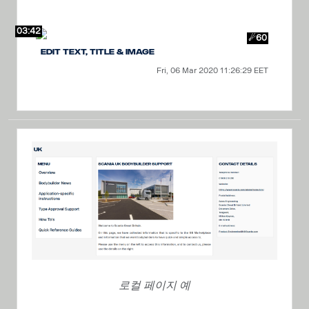
03:42
☄60
Edit text, title & image
Fri, 06 Mar 2020 11:26:29 EET
로컬 페이지 예