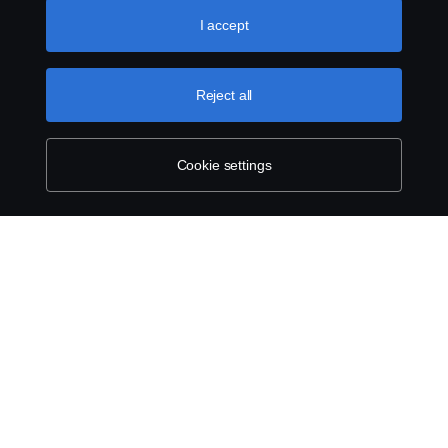
like to accept. For a more detailed explanation of how we
use cookies, please visit our cookies section, which you
I accept
can find by clicking the link below this text.
Cookie policy
Reject all
Cookie settings
SCANIA.COM
LEGAL NOTICE
PRIVACY STATEMENT
ABOUT COOKIES
COOKIE SETTINGS