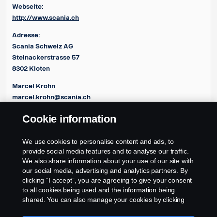
Webseite:
http://www.scania.ch
Adresse:
Scania Schweiz AG
Steinackerstrasse 57
8302 Kloten
Marcel Krohn
marcel.krohn@scania.ch
+41 (0) 44 800 13 77
Cookie information
Michel Sobert
(Type Approval)
michel.sobert@scania.ch
We use cookies to personalise content and ads, to
+41 (0) 44 800 13 70
provide social media features and to analyse our traffic.
We also share information about your use of our site with
our social media, advertising and analytics partners. By
clicking “I accept”, you are agreeing to give your consent
to all cookies being used and the information being
shared. You can also manage your cookies by clicking
the “Cookie settings” and selecting the categories you’d