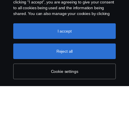
clicking “I accept”, you are agreeing to give your consent
to all cookies being used and the information being
shared. You can also manage your cookies by clicking
the “Cookie settings” and selecting the categories you’d
like to accept. For a more detailed explanation of how we
use cookies, please visit our cookies section, which you
I accept
can find by clicking the link below this text.
Cookie policy
Reject all
Cookie settings
SCANIA.COM
LEGAL NOTICE
PRIVACY STATEMENT
ABOUT COOKIES