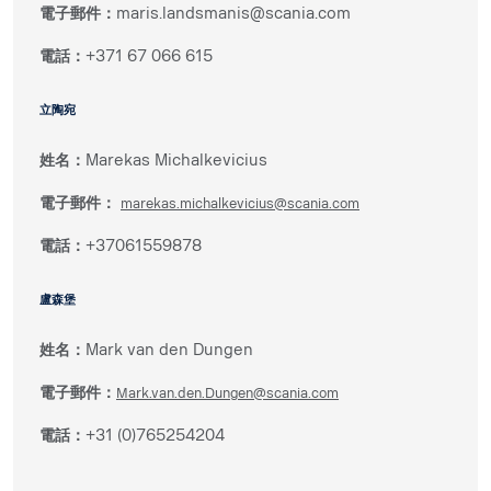
電子郵件：
maris.landsmanis@scania.com
電話：
+371 67 066 615
立陶宛
姓名：
Marekas Michalkevicius
電子郵件：
marekas.michalkevicius@scania.com
電話：
+37061559878
盧森堡
姓名：
Mark van den Dungen
電子郵件：
Mark.van.den.Dungen@scania.com
電話：
+31 (0)765254204