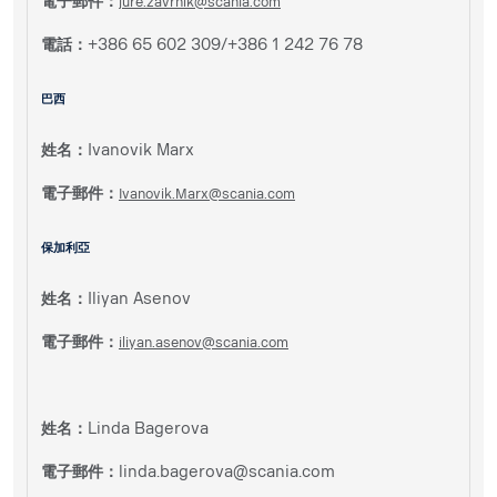
電子郵件：
jure.zavrnik@scania.com
電話：
+386 65 602 309/+386 1 242 76 78
巴西
姓名：
Ivanovik Marx
電子郵件：
Ivanovik.Marx@scania.com
保加利亞
姓名：
Iliyan Asenov
電子郵件：
iliyan.asenov@scania.com
姓名：
Linda Bagerova
電子郵件：
linda.bagerova@scania.com