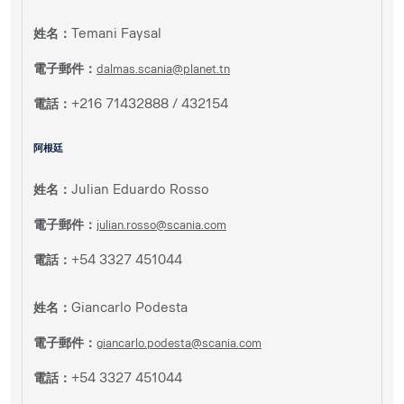
姓名：
Temani Faysal
電子郵件：
dalmas.scania@planet.tn
電話：
+216 71432888 / 432154
阿根廷
姓名：
Julian Eduardo Rosso
電子郵件：
julian.rosso@scania.com
電話：
+54 3327 451044
姓名：
Giancarlo Podesta
電子郵件：
giancarlo.podesta@scania.com
電話：
+54 3327 451044