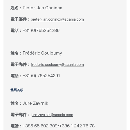
姓名：
Pieter-Jan Oonincx
電子郵件：
pieter-jan.oonincx@scania.com
電話：
+31 (0)765254286
姓名：
Frédéric Couloumy
電子郵件：
frederic.couloumy@scania.com
電話：
+31 (0) 765254291
北馬其頓
姓名：
Jure Zavrnik
電子郵件：
jure.zavrnik@scania.com
電話：
+386 65 602 309/+386 1 242 76 78