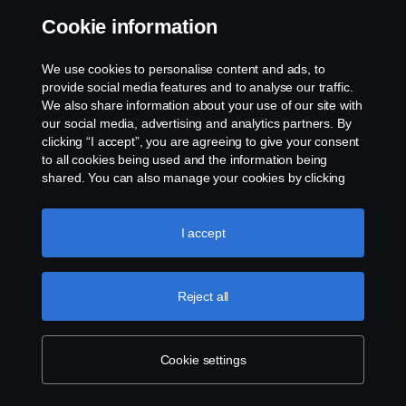
Cookie information
姓名：Canberk Acartürk
電子郵件：
cacarturk@dogusotomotiv.com.tr
We use cookies to personalise content and ads, to
provide social media features and to analyse our traffic.
電話：+90 535 248 38 85
We also share information about your use of our site with
our social media, advertising and analytics partners. By
clicking “I accept”, you are agreeing to give your consent
烏克蘭
to all cookies being used and the information being
shared. You can also manage your cookies by clicking
姓名：
Vladyslav Lekhkodukh
the “Cookie settings” and selecting the categories you’d
like to accept. For a more detailed explanation of how we
電子郵件：
vladyslav.lekhkodukh@scania.com
use cookies, please visit our cookies section, which you
I accept
can find by clicking the link below this text.
Cookie policy
電話：
+380674654770
Reject all
英國
名稱：
Product Engineering
Cookie settings
電子郵件：
product.engineeringUK@scania.com