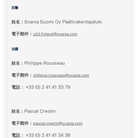
芬蘭
姓名：
Scania Suomi Oy Päällirakentajatuki
電子郵件：
o2d.finland@scania.com
法國
姓名：
Philippe Rousseau
電子郵件：
philippe.rousseau@scania.com
電話：
+33 (0) 2 41 41 33 79
姓名：
Pascal Crestin
電子郵件：
pascal.crestin@scania.com
電話：
+33 (0) 2 41 41 34 38