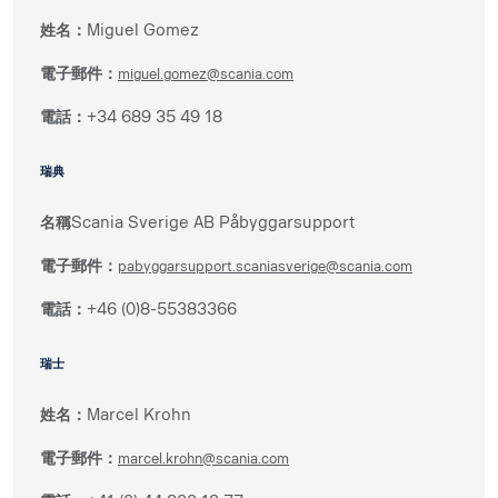
姓名：
Miguel Gomez
電子郵件：
miguel.gomez@scania.com
電話：
+34 689 35 49 18
瑞典
名稱
Scania Sverige AB Påbyggarsupport
電子郵件：
pabyggarsupport.scaniasverige@scania.com
電話：
+46 (0)8-55383366
瑞士
姓名：
Marcel Krohn
電子郵件：
marcel.krohn@scania.com