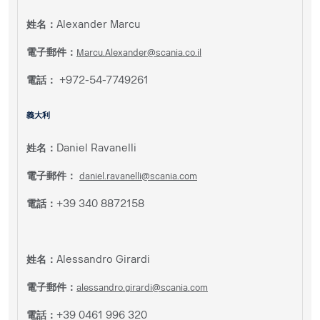
姓名：
Alexander Marcu
電子郵件：
Marcu.Alexander@scania.co.il
電話：
+972-54-7749261
義大利
姓名：
Daniel Ravanelli
電子郵件：
daniel.ravanelli@scania.com
電話：
+39 340 8872158
姓名：
Alessandro Girardi
電子郵件：
alessandro.girardi@scania.com
電話：
+39 0461 996 320