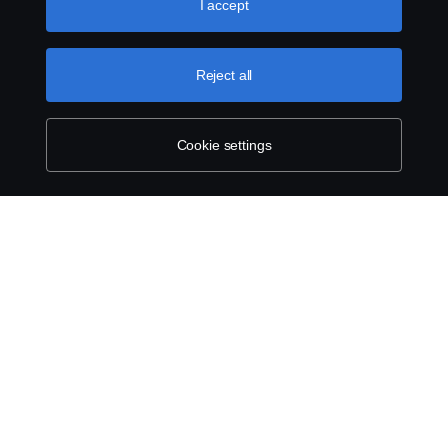
use cookies, please visit our cookies section, which you
I accept
can find by clicking the link below this text.
Cookie policy
Reject all
Cookie settings
SCANIA.COM
LEGAL NOTICE
PRIVACY STATEMENT
ABOUT COOKIES
COOKIE SETTINGS