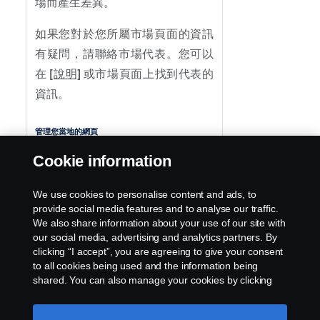
場而產生差異。
如果您對於您所屬市場頁面的資訊
有疑問，請聯絡市場代表。您可以
在
[說明]
或市場頁面上找到代表的
資訊。
管理您當地的網頁
Cookie information
管理當地頁面的方式如下所述：
We use cookies to personalise content and ads, to
管理您當地的網頁
provide social media features and to analyse our traffic.
We also share information about your use of our site with
our social media, advertising and analytics partners. By
clicking “I accept”, you are agreeing to give your consent
to all cookies being used and the information being
shared. You can also manage your cookies by clicking
the “Cookie settings” and selecting the categories you’d
like to accept. For a more detailed explanation of how we