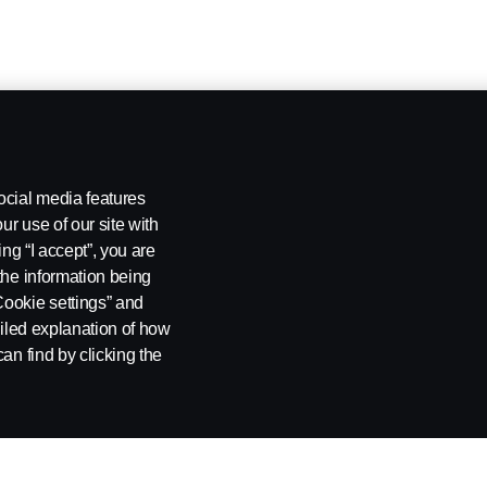
ocial media features
ur use of our site with
ing “I accept”, you are
the information being
Cookie settings” and
ailed explanation of how
an find by clicking the