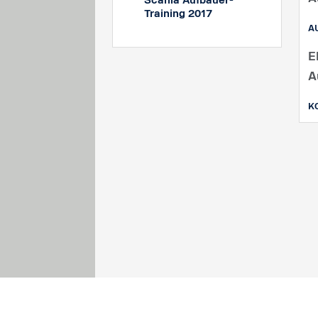
Scania Aufbauer-
Training 2017
A
E
A
K