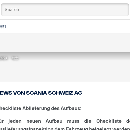
說明
地資訊
瑞士
ews von Scania Schweiz AG
heckliste Ablieferung des Aufbaus:
ür jeden neuen Aufbau muss die Checkliste d
uslieferungsinspektion dem Fahrzeug beigelegt werden