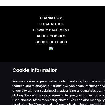
SCANIA.COM
LEGAL NOTICE
PRIVACY STATEMENT
ABOUT COOKIES
COOKIE SETTINGS
© Scania 2025 All rights reserved. Scania CV AB (publ), SE-151 87 Södertälje,
Sweden, Tel: +46 8 55 38 10 00.
Cookie information
We use cookies to personalise content and ads, to provide soci
features and to analyse our traffic. We also share information 
of our site with our social media, advertising and analytics partn
clicking “I accept”, you are agreeing to give your consent to all 
used and the information being shared. You can also manage y
by clicking the “Cookie settings” and selecting the categories you