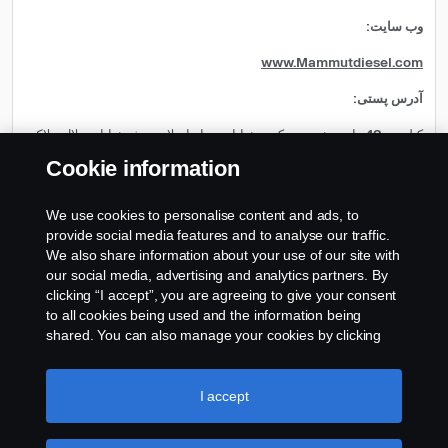
:وب سایت
www.Mammutdiesel.com
:آدرس پستی
کیلومتر 12 جاده مخصوص کرج، خیابان سپاه اسلام، نبش خیابان جلال، پلاک
39
Cookie information
:ایمیل
We use cookies to personalise content and ads, to
Bodybuilder.MD@Mammutgroup.com
provide social media features and to analyse our traffic.
We also share information about your use of our site with
our social media, advertising and analytics partners. By
clicking “I accept”, you are agreeing to give your consent
to all cookies being used and the information being
shared. You can also manage your cookies by clicking
the “Cookie settings” and selecting the categories you’d
like to accept. For a more detailed explanation of how we
use cookies, please visit our cookies section, which you
I accept
can find by clicking the link below this text.
Cookie policy