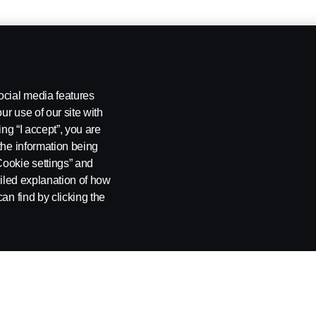
ocial media features
ur use of our site with
ing “I accept”, you are
the information being
Cookie settings” and
ailed explanation of how
an find by clicking the