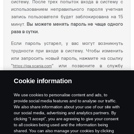
систему. После трех попыток входа в систему с
использованием неправильного пароля учетная
запись пользователя будет заблокирована на 15
минут.
Вы можете менять пароль не чаще одного
раза в сутки.
Если пароль устарел, у вас могут возникнуть
трудности при входе в систему. Чтобы изменить
или запросить новый пароль, нажмите на ссылку
"
" или позвоните в службу
https://iga.scania.com
поддержки Scania IT +46855381795 / Служба
Cookie information
поддержки клиентов Scania IT Sodertalje /
cs.sodertalje@scania.com
We use cookies to personalise content and ads, to
provide social media features and to analyse our traffic.
We also share information about your use of our site with
our social media, advertising and analytics partners. By
clicking “I accept”, you are agreeing to give your consent
to all cookies being used and the information being
shared. You can also manage your cookies by clicking