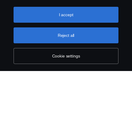
the “Cookie settings” and selecting the categories you’d
like to accept. For a more detailed explanation of how we
use cookies, please visit our cookies section, which you
I accept
can find by clicking the link below this text.
Cookie policy
Reject all
Cookie settings
SCANIA.COM
LEGAL NOTICE
PRIVACY STATEMENT
ABOUT COOKIES
COOKIE SETTINGS