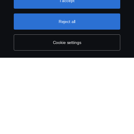
use cookies, please visit our cookies section, which you
I accept
can find by clicking the link below this text.
Cookie policy
Reject all
Cookie settings
SCANIA.COM
LEGAL NOTICE
PRIVACY STATEMENT
ABOUT COOKIES
COOKIE SETTINGS
© Scania 2025 All rights reserved. Scania CV AB (publ), SE-151 87 Södertälje,