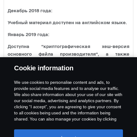
Декабрь 2018 года:
Учебный материал доступен на английском языке.
Январь 2019 года:
Доступна “криптографическая хеш-версия
основного файла производителя“, а также
информация о двуокиси углерода
Cookie information
Апрель 2019 года:
We use cookies to personalise content and ads, to
Доступны копии сертификатов соответствия (CoC)
provide social media features and to analyse our traffic.
We also share information about your use of our site with
our social media, advertising and analytics partners. By
clicking “I accept”, you are agreeing to give your consent
to all cookies being used and the information being
shared. You can also manage your cookies by clicking
the “Cookie settings” and selecting the categories you’d
like to accept. For a more detailed explanation of how we