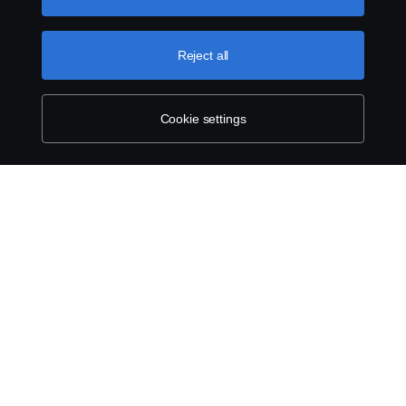
can find by clicking the link below this text.
Cookie policy
Reject all
Cookie settings
SCANIA.COM
LEGAL NOTICE
PRIVACY STATEMENT
ABOUT COOKIES
COOKIE SETTINGS
© Scania 2025 All rights reserved. Scania CV AB (publ), SE-151 87 Södertälje,