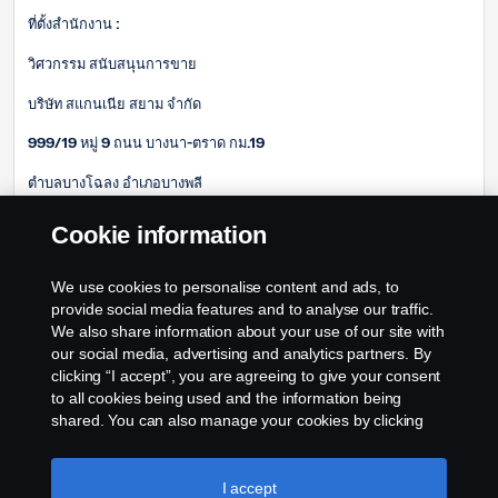
ที่ตั้งสำนักงาน :
วิศวกรรม สนับสนุนการขาย
บริษัท สแกนเนีย สยาม จำกัด
999/19 หมู่ 9 ถนน บางนา-ตราด กม.19
ตำบลบางโฉลง อำเภอบางพลี
จังหวัดสมุทรปราการ 10540
Cookie information
อีเมล์ :
We use cookies to personalise content and ads, to
weerapot.eidthongsai@scania.com
provide social media features and to analyse our traffic.
We also share information about your use of our site with
our social media, advertising and analytics partners. By
clicking “I accept”, you are agreeing to give your consent
to all cookies being used and the information being
shared. You can also manage your cookies by clicking
the “Cookie settings” and selecting the categories you’d
like to accept. For a more detailed explanation of how we
use cookies, please visit our cookies section, which you
I accept