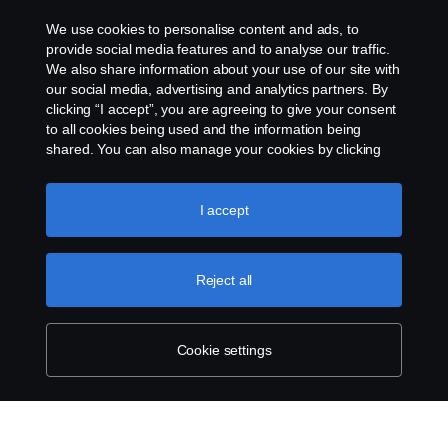
We use cookies to personalise content and ads, to
Indirizzo e-mail:
provide social media features and to analyse our traffic.
marknad_x@scania.xx
We also share information about your use of our site with
our social media, advertising and analytics partners. By
clicking “I accept”, you are agreeing to give your consent
to all cookies being used and the information being
shared. You can also manage your cookies by clicking
the “Cookie settings” and selecting the categories you’d
like to accept. For a more detailed explanation of how we
use cookies, please visit our cookies section, which you
I accept
can find by clicking the link below this text.
Cookie policy
Reject all
Cookie settings