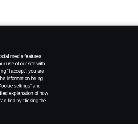
ocial media features
ur use of our site with
ing “I accept”, you are
the information being
Cookie settings” and
ailed explanation of how
an find by clicking the