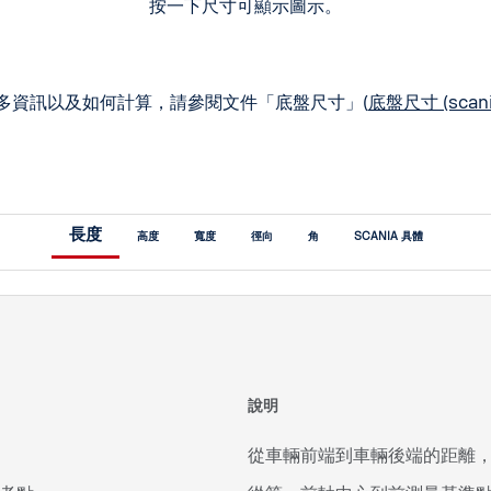
按一下尺寸可顯示圖示。
多資訊以及如何計算，請參閱文件「底盤尺寸」(
底盤尺寸 (scani
長度
高度
寬度
徑向
角
SCANIA 具體
說明
從車輛前端到車輛後端的距離