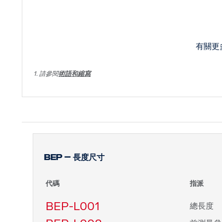
有關更
1. 請參閱
術語和縮寫
BEP – 長度尺寸
代碼
指派
BEP-L001
總長度