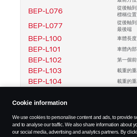
從後軸到
BEP-L076
標稱位置
從後軸到
BEP-L077
最後端
BEP-L100
車體長度
BEP-L101
車體內部
BEP-L102
第一個前
BEP-L103
載重的重
BEP-L104
載重的重
BEP-L105
表示重心
BEP-L106.n
Cookie information
車體物體
We use cookies to personalise content and ads, to provide s
and to analyse our traffic. We also share information about yo
our social media, advertising and analytics partners. By click