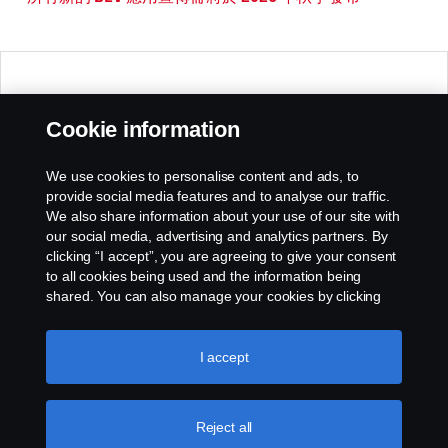
🠄 Collapse
Cookie information
We use cookies to personalise content and ads, to
provide social media features and to analyse our traffic.
We also share information about your use of our site with
our social media, advertising and analytics partners. By
clicking “I accept”, you are agreeing to give your consent
to all cookies being used and the information being
shared. You can also manage your cookies by clicking
the “Cookie settings” and selecting the categories you’d
like to accept. For a more detailed explanation of how we
use cookies, please visit our cookies section, which you
I accept
can find by clicking the link below this text.
Cookie policy
Reject all