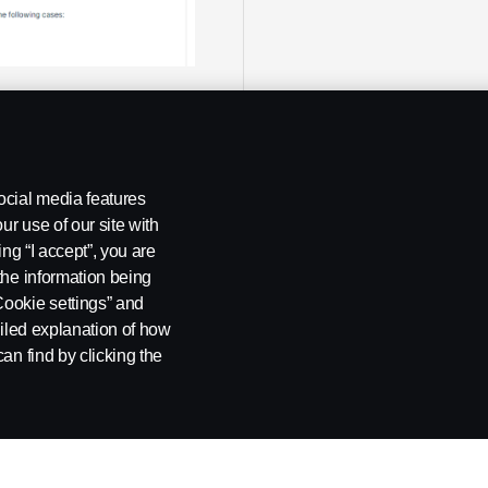
ocial media features
ur use of our site with
ing “I accept”, you are
the information being
Cookie settings” and
ailed explanation of how
an find by clicking the