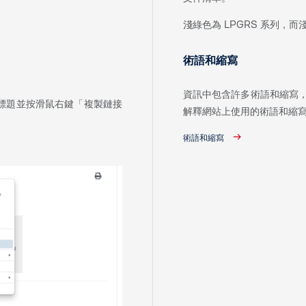
淺綠色為 LPGRS 系列，而
術語和縮寫
資訊中包含許多術語和縮寫，
向標題並按滑鼠右鍵「複製鏈接
解釋網站上使用的術語和縮
術語和縮寫