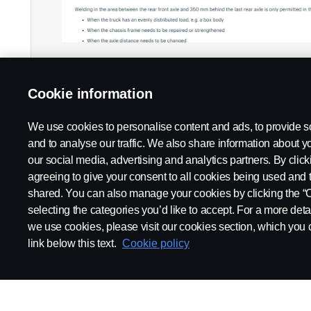
Cookie information
We use cookies to personalise content and ads, to provide s
and to analyse our traffic. We also share information about yo
our social media, advertising and analytics partners. By click
agreeing to give your consent to all cookies being used and 
shared. You can also manage your cookies by clicking the “
selecting the categories you’d like to accept. For a more det
we use cookies, please visit our cookies section, which you c
link below this text.
Cookie policy