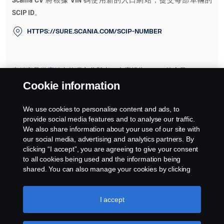
Scania CV 將根據 VIN 碼使用新的入口網站，提交每部車輛的
SCIP ID。
HTTPS://SURE.SCANIA.COM/SCIP-NUMBER
直銷商是供應鏈中的獨立參與者，也應報告 SVHC 的含量。
Cookie information
針對出廠後才裝配之含 SVHC 的零件，應由將車輛投放市場的參
與者提交新的裝配車輛報告。這應該由車體打造廠、經銷商或直
We use cookies to personalise content and ads, to
銷商根據業務協議進行。
provide social media features and to analyse our traffic.
We also share information about your use of our site with
our social media, advertising and analytics partners. By
clicking “I accept”, you are agreeing to give your consent
to all cookies being used and the information being
shared. You can also manage your cookies by clicking
the “Cookie settings” and selecting the categories you’d
like to accept. For a more detailed explanation of how we
use cookies, please visit our cookies section, which you
I accept
can find by clicking the link below this text.
Cookie policy