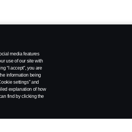
ocial media features
ur use of our site with
ing “I accept”, you are
the information being
Cookie settings” and
ailed explanation of how
an find by clicking the