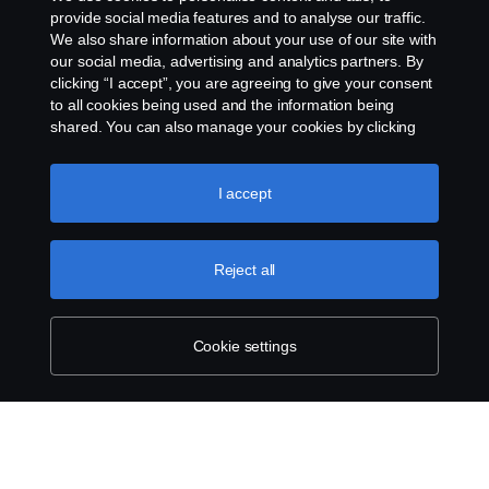
provide social media features and to analyse our traffic.
@scania.com
We also share information about your use of our site with
our social media, advertising and analytics partners. By
clicking “I accept”, you are agreeing to give your consent
to all cookies being used and the information being
shared. You can also manage your cookies by clicking
the “Cookie settings” and selecting the categories you’d
like to accept. For a more detailed explanation of how we
use cookies, please visit our cookies section, which you
I accept
can find by clicking the link below this text.
Cookie policy
Reject all
Cookie settings
SCANIA.COM
LEGAL NOTICE