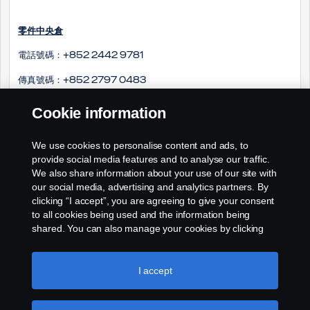
零件中央倉
電話號碼：+852 2442 9781
傳真號碼：+852 2797 0483
網站：
http://www.scania.com.hk
Cookie information
地址：粉嶺軍地北130B
We use cookies to personalise content and ads, to
電子郵件地址：hk.cws@scania.com
provide social media features and to analyse our traffic.
We also share information about your use of our site with
our social media, advertising and analytics partners. By
clicking “I accept”, you are agreeing to give your consent
to all cookies being used and the information being
shared. You can also manage your cookies by clicking
the “Cookie settings” and selecting the categories you’d
like to accept. For a more detailed explanation of how we
use cookies, please visit our cookies section, which you
I accept
can find by clicking the link below this text.
Cookie policy