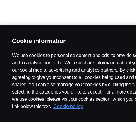
Cookie information
We use cookies to personalise content and ads, to provide s
and to analyse our traffic. We also share information about yo
our social media, advertising and analytics partners. By click
agreeing to give your consent to all cookies being used and 
shared. You can also manage your cookies by clicking the “
selecting the categories you’d like to accept. For a more det
we use cookies, please visit our cookies section, which you c
link below this text.
Cookie policy