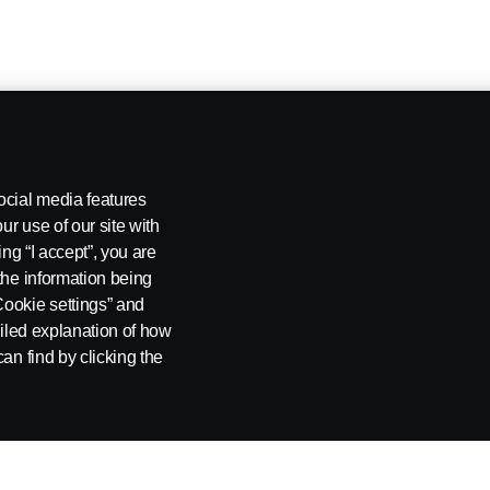
ocial media features
ur use of our site with
ing “I accept”, you are
the information being
Cookie settings” and
ailed explanation of how
an find by clicking the