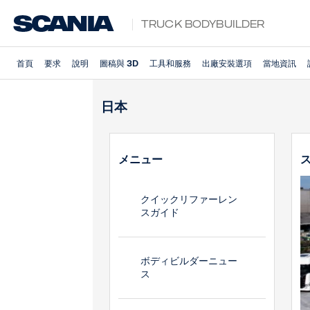
Truck Bodybuilder
首頁
要求
說明
圖稿與 3D
工具和服務
出廠安裝選項
當地資訊
日本
メニュー
クイックリファーレン
スガイド
ボディビルダーニュー
ス