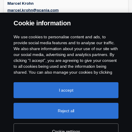
Marcel Krohn
marcel.krohn@scania.com
+41 (0) 44 800 13 77
Cookie information
Michel Sobert
(Type Approval)
michel.sobert@scania.com
We use cookies to personalise content and ads, to
+41 (0) 44 800 13 70
provide social media features and to analyse our traffic.
We also share information about your use of our site with
our social media, advertising and analytics partners. By
clicking “I accept”, you are agreeing to give your consent
to all cookies being used and the information being
shared. You can also manage your cookies by clicking
the “Cookie settings” and selecting the categories you’d
like to accept. For a more detailed explanation of how we
use cookies, please visit our cookies section, which you
I accept
can find by clicking the link below this text.
Cookie policy
Reject all
Cookie settings