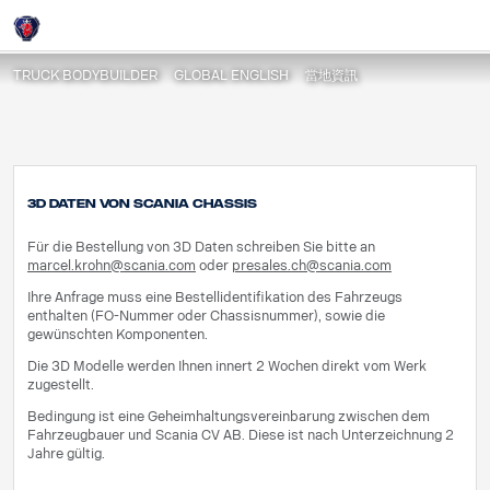
瑞士
Login
TRUCK BODYBUILDER
GLOBAL ENGLISH
當地資訊
3D Daten von Scania Chassis
Für die Bestellung von 3D Daten schreiben Sie bitte an
marcel.krohn@scania.c
om
oder
presales.ch@scania.c
om
Ihre Anfrage muss eine Bestellidentifikation des Fahrzeugs
enthalten (FO-Nummer oder Chassisnummer), sowie die
gewünschten Komponenten.
Die 3D Modelle werden Ihnen innert 2 Wochen direkt vom Werk
zugestellt.
Bedingung ist eine Geheimhaltungsvereinbarung zwischen dem
Fahrzeugbauer und Scania CV AB. Diese ist nach Unterzeichnung 2
Jahre gültig.