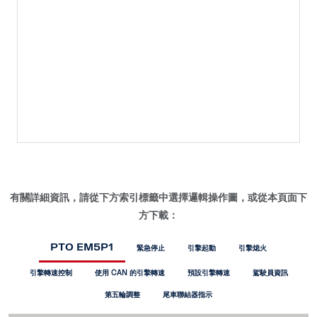
有關詳細資訊，請從下方索引標籤中選擇邏輯操作圖，或從本頁面下
方下載：
PTO EM5P1
緊急停止
引擎起動
引擎熄火
引擎轉速控制
使用 CAN 的引擎轉速
預設引擎轉速
駕駛員資訊
第五輪調整
尾車聯結器指示