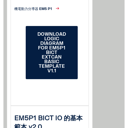
機電動力分導器 EM5 P1
DOWNLOAD
LOGIC
DIAGRAM
FOR EM5P1
BICT
EXTCAN
BASIC
TEMPLATE
V1.1
EM5P1 BICT IO 的基本
範本 v2.0