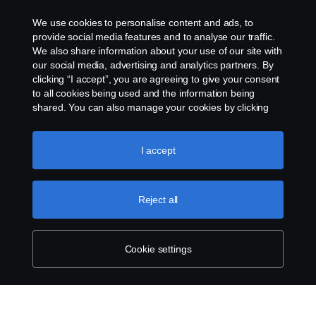
PTO EM5P1 basic template
We use cookies to personalise content and ads, to
provide social media features and to analyse our traffic.
PTO EM5P1 Tipper
We also share information about your use of our site with
our social media, advertising and analytics partners. By
clicking “I accept”, you are agreeing to give your consent
to all cookies being used and the information being
shared. You can also manage your cookies by clicking
the “Cookie settings” and selecting the categories you’d
like to accept. For a more detailed explanation of how we
use cookies, please visit our cookies section, which you
I accept
can find by clicking the link below this text.
Cookie policy
Reject all
Cookie settings