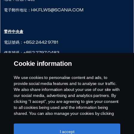
電子郵件地址：hk.flws@scania.com
零件中央倉
電話號碼：+852 2442 9781
傳真號碼：+852 2797 0483
Cookie information
網站：
http://www.scania.com.hk
地址：粉嶺軍地北130B
We use cookies to personalise content and ads, to
provide social media features and to analyse our traffic.
電子郵件地址：hk.cws@scania.com
We also share information about your use of our site with
our social media, advertising and analytics partners. By
clicking “I accept”, you are agreeing to give your consent
to all cookies being used and the information being
shared. You can also manage your cookies by clicking
the “Cookie settings” and selecting the categories you’d
like to accept. For a more detailed explanation of how we
use cookies, please visit our cookies section, which you
I accept