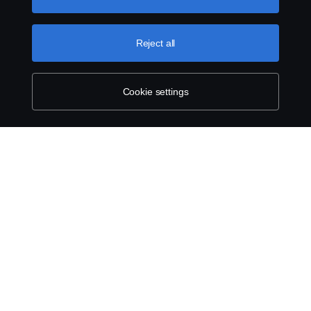
can find by clicking the link below this text.
Cookie policy
Reject all
Cookie settings
SCANIA.COM
LEGAL NOTICE
PRIVACY STATEMENT
ABOUT COOKIES
COOKIE SETTINGS
© Scania 2025 All rights reserved. Scania CV AB (publ), SE-151 87 Södertälje,