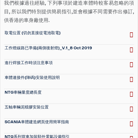
我們根據過往經驗, 下列事項於建造車體時較客易忽略的項
目, 所以我們特別提供簡易指引,並會根據不同需要作出修訂,
供香港的車身廠使用.
取電位置 (切勿直接從電池取電)
工作燈線路已準備(兩側後射燈)_V.1_8 Oct 2019
進行焊接工作時須注意事項
車體連接件(陣碼)安裝使用說明
NTG車輛量度總長度
五軸車輛泥檔膠安裝位置
SCANIA車體建造網頁使用簡單指南
NTG系列貨車加裝額外電氣設備指引