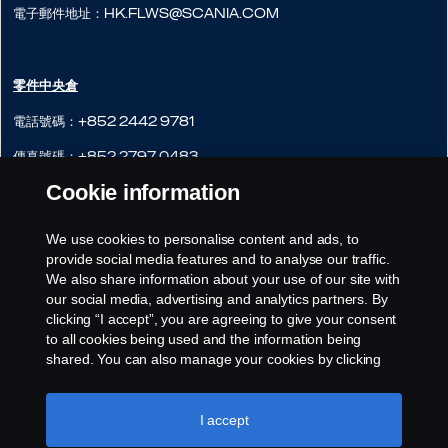
電子郵件地址：hk.flws@scania.com
零件中央倉
電話號碼：+852 2442 9781
傳真號碼：+852 2797 0483
Cookie information
網站：
http://www.scania.com.hk
地址：粉嶺軍地北130B
We use cookies to personalise content and ads, to
provide social media features and to analyse our traffic.
電子郵件地址：hk.cws@scania.com
We also share information about your use of our site with
our social media, advertising and analytics partners. By
clicking “I accept”, you are agreeing to give your consent
to all cookies being used and the information being
shared. You can also manage your cookies by clicking
the “Cookie settings” and selecting the categories you’d
like to accept. For a more detailed explanation of how we
use cookies, please visit our cookies section, which you
I accept
can find by clicking the link below this text.
Cookie policy