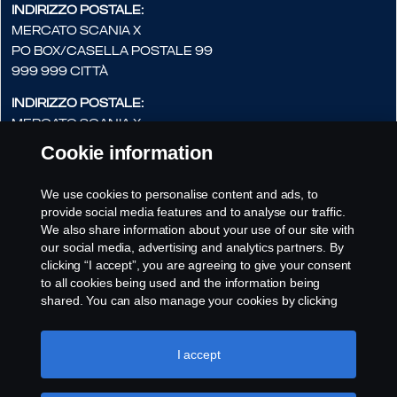
Indirizzo postale:
Mercato Scania X
PO Box/Casella postale 99
999 999 Città
Indirizzo postale:
Mercato Scania X
Nome via, 99
Cookie information
999 999 Città
We use cookies to personalise content and ads, to
Indirizzo e-mail:
provide social media features and to analyse our traffic.
marknad_x@scania.xx
We also share information about your use of our site with
our social media, advertising and analytics partners. By
clicking “I accept”, you are agreeing to give your consent
to all cookies being used and the information being
shared. You can also manage your cookies by clicking
the “Cookie settings” and selecting the categories you’d
like to accept. For a more detailed explanation of how we
use cookies, please visit our cookies section, which you
I accept
can find by clicking the link below this text.
Cookie policy