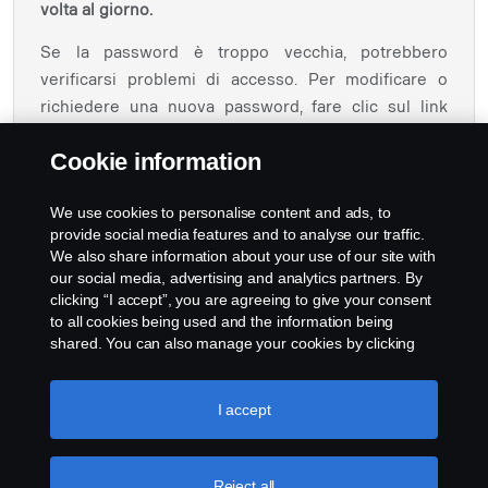
volta al giorno.
Se la password è troppo vecchia, potrebbero
verificarsi problemi di accesso. Per modificare o
richiedere una nuova password, fare clic sul link
"
" o chiamare l'assistenza IT
https://iga.scania.com
Cookie information
Scania al numero +46855381795 / Assistenza clienti
IT Scania Sodertalje / cs.sodertalje@scania.com
We use cookies to personalise content and ads, to
provide social media features and to analyse our traffic.
We also share information about your use of our site with
our social media, advertising and analytics partners. By
clicking “I accept”, you are agreeing to give your consent
to all cookies being used and the information being
shared. You can also manage your cookies by clicking
the “Cookie settings” and selecting the categories you’d
like to accept. For a more detailed explanation of how we
use cookies, please visit our cookies section, which you
I accept
can find by clicking the link below this text.
Cookie policy
Reject all