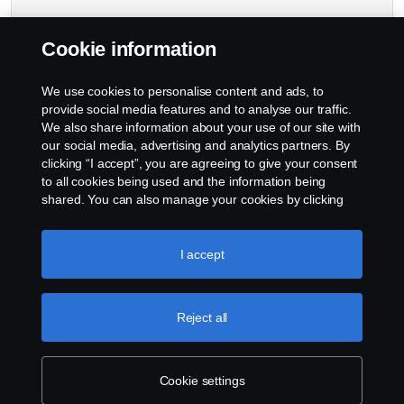
Cookie information
We use cookies to personalise content and ads, to
provide social media features and to analyse our traffic.
We also share information about your use of our site with
our social media, advertising and analytics partners. By
clicking “I accept”, you are agreeing to give your consent
to all cookies being used and the information being
shared. You can also manage your cookies by clicking
the “Cookie settings” and selecting the categories you’d
like to accept. For a more detailed explanation of how we
use cookies, please visit our cookies section, which you
I accept
can find by clicking the link below this text.
Cookie policy
Reject all
Cookie settings