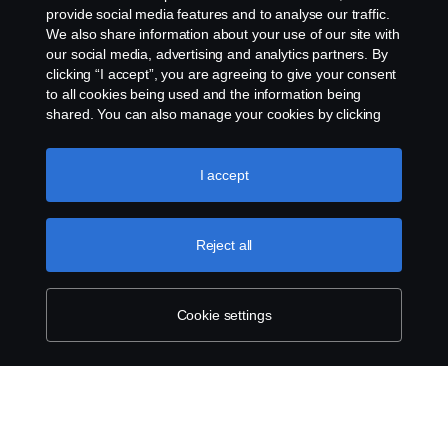
provide social media features and to analyse our traffic.
We also share information about your use of our site with
our social media, advertising and analytics partners. By
clicking “I accept”, you are agreeing to give your consent
to all cookies being used and the information being
shared. You can also manage your cookies by clicking
the “Cookie settings” and selecting the categories you’d
like to accept. For a more detailed explanation of how we
use cookies, please visit our cookies section, which you
I accept
can find by clicking the link below this text.
Cookie policy
Reject all
Cookie settings
SCANIA.COM
LEGAL NOTICE