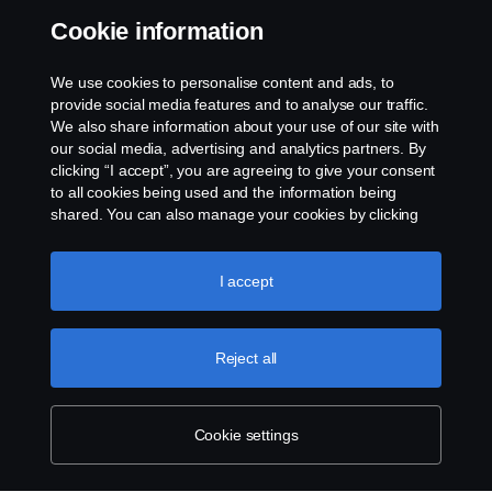
Nome via, 99
Cookie information
999 999 Città
We use cookies to personalise content and ads, to
Indirizzo e-mail:
provide social media features and to analyse our traffic.
marknad_x@scania.xx
We also share information about your use of our site with
our social media, advertising and analytics partners. By
clicking “I accept”, you are agreeing to give your consent
to all cookies being used and the information being
shared. You can also manage your cookies by clicking
the “Cookie settings” and selecting the categories you’d
like to accept. For a more detailed explanation of how we
use cookies, please visit our cookies section, which you
I accept
can find by clicking the link below this text.
Cookie policy
Reject all
Cookie settings