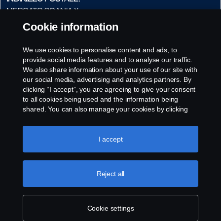
Mercato Scania X
Nome via, 99
Cookie information
999 999 Città
We use cookies to personalise content and ads, to
Indirizzo e-mail:
provide social media features and to analyse our traffic.
marknad_x@scania.xx
We also share information about your use of our site with
our social media, advertising and analytics partners. By
clicking “I accept”, you are agreeing to give your consent
to all cookies being used and the information being
shared. You can also manage your cookies by clicking
the “Cookie settings” and selecting the categories you’d
like to accept. For a more detailed explanation of how we
use cookies, please visit our cookies section, which you
I accept
can find by clicking the link below this text.
Cookie policy
Reject all
Cookie settings