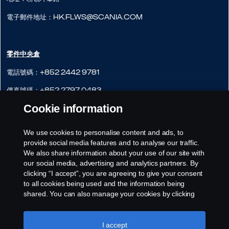
電子郵件地址：hk.flws@scania.com
零件中央倉
電話號碼：+852 2442 9781
傳真號碼：+852 2797 0483
Cookie information
網站：
http://www.scania.com.hk
地址：粉嶺軍地北130B
We use cookies to personalise content and ads, to
provide social media features and to analyse our traffic.
電子郵件地址：hk.cws@scania.com
We also share information about your use of our site with
our social media, advertising and analytics partners. By
clicking “I accept”, you are agreeing to give your consent
to all cookies being used and the information being
shared. You can also manage your cookies by clicking
the “Cookie settings” and selecting the categories you’d
like to accept. For a more detailed explanation of how we
use cookies, please visit our cookies section, which you
I accept