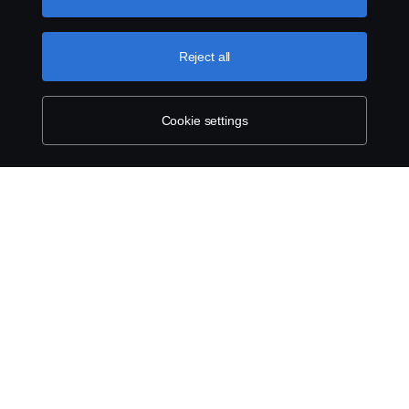
can find by clicking the link below this text.
Cookie policy
Reject all
Cookie settings
SCANIA.COM
LEGAL NOTICE
PRIVACY STATEMENT
ABOUT COOKIES
COOKIE SETTINGS
© Scania 2025 All rights reserved. Scania CV AB (publ), SE-151 87 Södertälje,