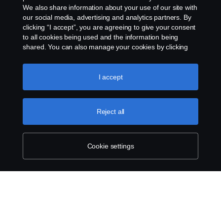
電子郵件地址：hk.cws@scania.com
We also share information about your use of our site with
our social media, advertising and analytics partners. By
clicking “I accept”, you are agreeing to give your consent
to all cookies being used and the information being
shared. You can also manage your cookies by clicking
the “Cookie settings” and selecting the categories you’d
like to accept. For a more detailed explanation of how we
use cookies, please visit our cookies section, which you
I accept
can find by clicking the link below this text.
Cookie policy
Reject all
Cookie settings
SCANIA.COM
LEGAL NOTICE