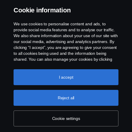
Kungens Kurvaleden 3B
141 75 Kungens Kurva
Cookie information
E-postadress:
We use cookies to personalise content and ads, to
pabyggarsupport.scaniasverige
provide social media features and to analyse our traffic.
@scania.com
We also share information about your use of our site with
our social media, advertising and analytics partners. By
clicking “I accept”, you are agreeing to give your consent
to all cookies being used and the information being
shared. You can also manage your cookies by clicking
the “Cookie settings” and selecting the categories you’d
like to accept. For a more detailed explanation of how we
use cookies, please visit our cookies section, which you
I accept
can find by clicking the link below this text.
Cookie policy
Reject all
Cookie settings