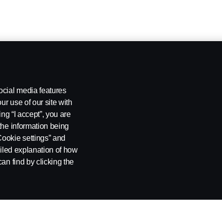
ocial media features
ur use of our site with
ing “I accept”, you are
the information being
Cookie settings” and
ailed explanation of how
an find by clicking the