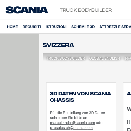
Truck Bodybuilder
HOME
REQUISITI
ISTRUZIONI
SCHEMI E 3D
ATTREZZI E SERV
Svizzera
TRUCK BODYBUILDER
GLOBAL ENGLISH
INF
3D Daten von Scania
A
Chassis
W
Für die Bestellung von 3D Daten
schreiben Sie bitte an
H
marcel.krohn@scania.c
om
oder
presales.ch@scania.c
om
F