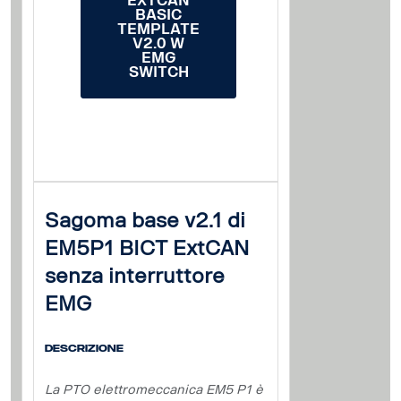
EXTCAN
BASIC
TEMPLATE
V2.0 W
EMG
SWITCH
Sagoma base v2.1 di
EM5P1 BICT ExtCAN
senza interruttore
EMG
Descrizione
La PTO elettromeccanica EM5 P1 è