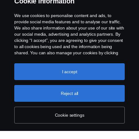
Cookie information
FIFTH WHEEL ADJUSTMENT
PTO EM5P1 basic template
We use cookies to personalise content and ads, to
provide social media features and to analyse our traffic.
PTO EM5P1 Tipper
We also share information about your use of our site with
our social media, advertising and analytics partners. By
clicking “I accept”, you are agreeing to give your consent
to all cookies being used and the information being
shared. You can also manage your cookies by clicking
the “Cookie settings” and selecting the categories you’d
like to accept. For a more detailed explanation of how we
use cookies, please visit our cookies section, which you
I accept
can find by clicking the link below this text.
Cookie policy
Reject all
Cookie settings