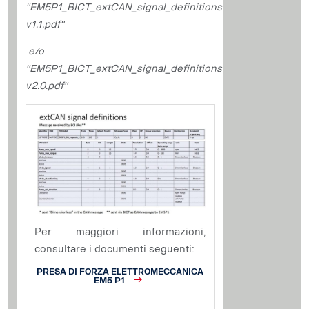
"EM5P1_BICT_extCAN_signal_definitions
v1.1.pdf"
e/o
"EM5P1_BICT_extCAN_signal_definitions
v2.0.pdf"
Per maggiori informazioni,
consultare i documenti seguenti:
PRESA DI FORZA ELETTROMECCANICA
EM5 P1