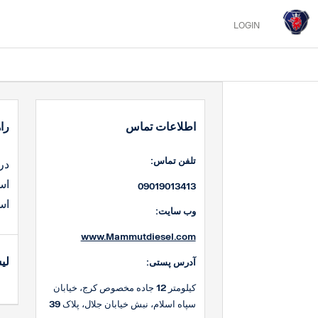
LOGIN
اطلاعات تماس
را
:تلفن تماس
در
اس
09019013413
اس
:وب سایت
www.Mammutdiesel.com
لی
:آدرس پستی
کیلومتر 12 جاده مخصوص کرج، خیابان
سپاه اسلام، نبش خیابان جلال، پلاک 39