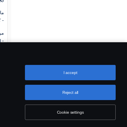
ایج
ما
کند -
مر
افشاگری را امضا کنید -
پس
اس
I accept
Reject all
Cookie settings