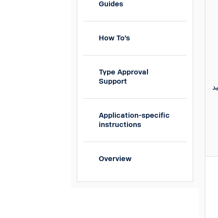
Guides
How To's
Type Approval
Support
تیار را وارد کنید و
Application-specific
instructions
Overview