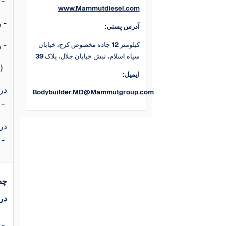
رابزنید Drawing and 3D گزینه
www.Mammutdiesel.com
کلیک کنید ICD and ICS روی گزینه -
:آدرس پستی
کیلومتر 12 جاده مخصوص کرج، خیابان
کلیک کنید Order Drawing روی گزینه -
سپاه اسلام، نبش خیابان جلال، پلاک 39
( این گزینه شما را به صفحه نقشه شاسی ممنحصر بفرد انتقال می ده)
:ایمیل
Bodybuilder.MD@Mammutgroup.com
گزینه -
قسمت -
(CD
:د
شوید www.truckbodybuilder.scania.com وارد سای