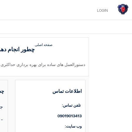
LOGIN
صفحه اصلی
چطور انجام ده
دستورالعمل های ساده برای بهره برداری حداکثری 
اطلاعات تماس
(CS
:تلفن تماس
:جهت دریافت فایل مشخصات کامیون در اختیار کاربری سازان
09019013413
شوید www.truckbodybuilder.scania.com وارد سای
:وب سایت