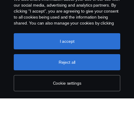
our social media, advertising and analytics partners. By
clicking “I accept”, you are agreeing to give your consent
to all cookies being used and the information being
shared. You can also manage your cookies by clicking
the “Cookie settings” and selecting the categories you’d
like to accept. For a more detailed explanation of how we
use cookies, please visit our cookies section, which you
I accept
can find by clicking the link below this text.
Cookie policy
Reject all
Cookie settings
SCANIA.COM
LEGAL NOTICE
PRIVACY STATEMENT