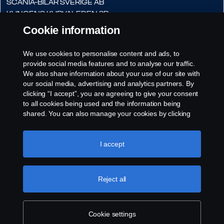
Scania-Bilar Sverige AB
Kungens Kurvaleden 3B
141 75 Kungens Kurva
Cookie information
E-postadress:
We use cookies to personalise content and ads, to
pabyggarsupport.scaniasverige
provide social media features and to analyse our traffic.
@scania.com
We also share information about your use of our site with
our social media, advertising and analytics partners. By
clicking “I accept”, you are agreeing to give your consent
to all cookies being used and the information being
shared. You can also manage your cookies by clicking
the “Cookie settings” and selecting the categories you’d
like to accept. For a more detailed explanation of how we
use cookies, please visit our cookies section, which you
I accept
can find by clicking the link below this text.
Cookie policy
Reject all
Cookie settings