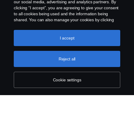
our social media, advertising and analytics partners. By
clicking “I accept”, you are agreeing to give your consent
to all cookies being used and the information being
shared. You can also manage your cookies by clicking
the “Cookie settings” and selecting the categories you’d
like to accept. For a more detailed explanation of how we
use cookies, please visit our cookies section, which you
I accept
can find by clicking the link below this text.
Cookie policy
Reject all
Cookie settings
SCANIA.COM
LEGAL NOTICE
PRIVACY STATEMENT
ABOUT COOKIES