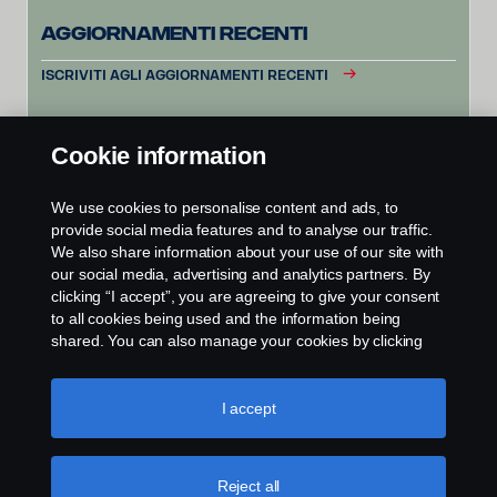
Aggiornamenti recenti
ISCRIVITI AGLI AGGIORNAMENTI RECENTI
Cookie information
We use cookies to personalise content and ads, to
provide social media features and to analyse our traffic.
We also share information about your use of our site with
our social media, advertising and analytics partners. By
clicking “I accept”, you are agreeing to give your consent
to all cookies being used and the information being
shared. You can also manage your cookies by clicking
the “Cookie settings” and selecting the categories you’d
like to accept. For a more detailed explanation of how we
use cookies, please visit our cookies section, which you
I accept
can find by clicking the link below this text.
Cookie policy
Reject all