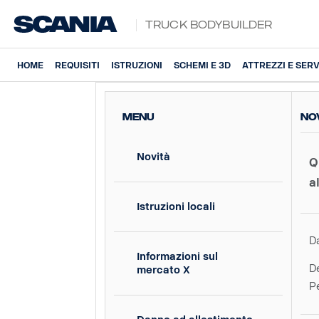
Truck Bodybuilder
HOME
REQUISITI
ISTRUZIONI
SCHEMI E 3D
ATTREZZI E SERV
MENU
No
Novità
Q
a
Istruzioni locali
D
Informazioni sul
D
mercato X
P