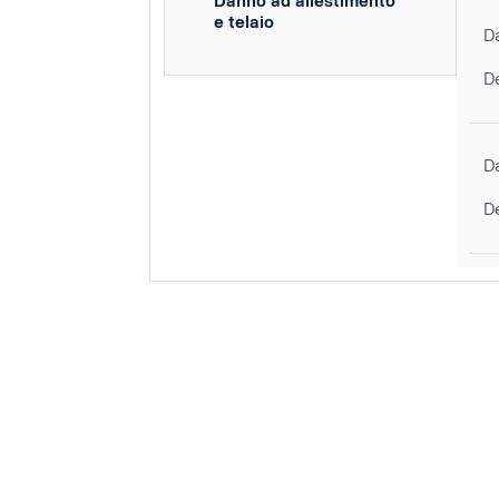
Danno ad allestimento
e telaio
D
D
D
D