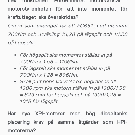
t.ex. funktionen ”Fördefinierat motorvarvtal” i
motorstyrenheten för att inte momentet för
kraftuttaget ska överskridas?
Om vi som exempel tar ett EG651 med moment
700Nm och utväxling 1:1,28 på lågsplit och 1:1,58
på högsplit.
För högsplit ska momentet ställas in på
700Nm x 1,58 = 1106Nm.
För lågsplit ska momentet ställas in på
700Nm x 1,28 = 896Nm.
Skall pumpens varvtal t.ex. begränsas till
1300 rpm ska motorn ställas in på 1300/1,58
= 823 rpm för högsplit och på 1300/1,28 =
1015 för lågsplit.
Har nya XPI-motorer med hög dieseltanks
placering krav på samma åtgärder som HPI-
motorerna?