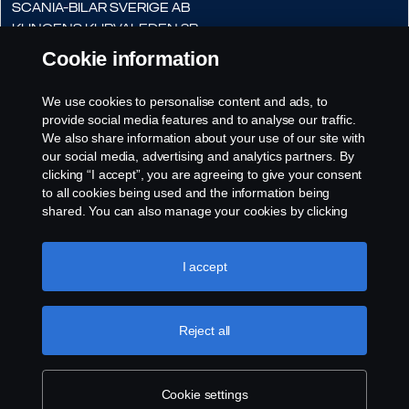
Scania-Bilar Sverige AB
Kungens Kurvaleden 3B
141 75 Kungens Kurva
Cookie information
E-postadress:
We use cookies to personalise content and ads, to
pabyggarsupport.scaniasverige
provide social media features and to analyse our traffic.
@scania.com
We also share information about your use of our site with
our social media, advertising and analytics partners. By
clicking “I accept”, you are agreeing to give your consent
to all cookies being used and the information being
shared. You can also manage your cookies by clicking
the “Cookie settings” and selecting the categories you’d
like to accept. For a more detailed explanation of how we
use cookies, please visit our cookies section, which you
I accept
can find by clicking the link below this text.
Cookie policy
Reject all
Cookie settings