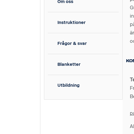
Om oss
G
i
Instruktioner
p
ä
o
Frågor & svar
Ko
Blanketter
T
Utbildning
F
B
p
A