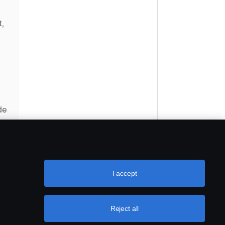
t,
de
ia
du
I accept
Reject all