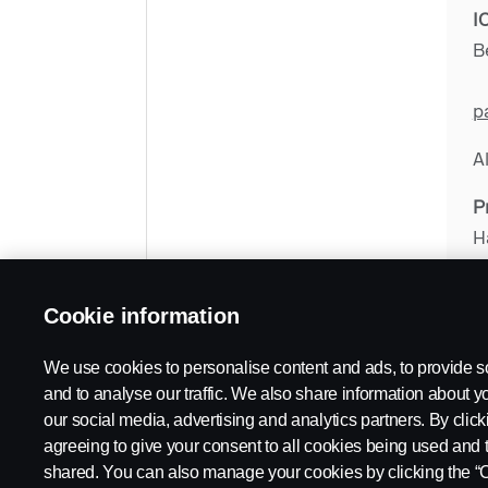
I
B
p
A
P
H
S
v
Cookie information
U
d
We use cookies to personalise content and ads, to provide s
and to analyse our traffic. We also share information about yo
our social media, advertising and analytics partners. By click
agreeing to give your consent to all cookies being used and 
shared. You can also manage your cookies by clicking the “