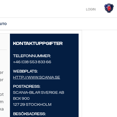
LOGIN
IUTO
Kontaktuppgifter
Telefonnummer:
+46 (0)8 553 833 66
Webbplats:
er
http://www.scania.se
er
Postadress:
Scania-Bilar Sverige AB
ot
Box 900
om
127 29 Stockholm
ka
Besöksadress: