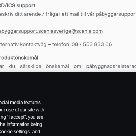
CD/ICS support
eskriv ditt ärende / fråga i ett mail till vår påbyggarsuppor
abyggarsupport.scaniasverige@scania.com
lternativ kontaktväg – telefon: 08 - 553 833 66
roduktönskemål
ar du särskilda önskemål om påbyggnadsrelatera
caniakomponenter så kan du skicka in dina önskemål v
år produktönskemålsblankett.
nder fliken Blanketter till vänster på denna sida hittar 
okumentet.
ocial media features
ur use of our site with
ing “I accept”, you are
the information being
Cookie settings” and