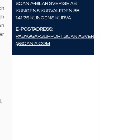
Scania-Bilar Sverige AB
ch
Kungens Kurvaleden 3B
ch
141 75 Kungens Kurva
en
E-postadress:
er
pabyggarsupport.scaniasverige
@scania.com
t,