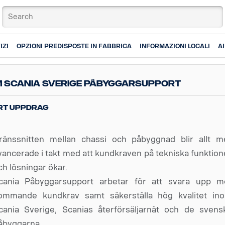
IZI
OPZIONI PREDISPOSTE IN FABBRICA
INFORMAZIONI LOCALI
A
 Scania Sverige påbyggarsupport
rt uppdrag
ränssnitten mellan chassi och påbyggnad blir allt m
vancerade i takt med att kundkraven på tekniska funktion
ch lösningar ökar.
cania Påbyggarsupport arbetar för att svara upp m
ommande kundkrav samt säkerställa hög kvalitet in
cania Sverige, Scanias återförsäljarnät och de svens
åbyggarna.