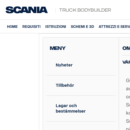
Truck Bodybuilder
HOME
REQUISITI
ISTRUZIONI
SCHEMI E 3D
ATTREZZI E SERV
MENY
Om
Vå
Nyheter
G
Tillbehör
a
o
S
Lagar och
bestämmelser
k
S
p