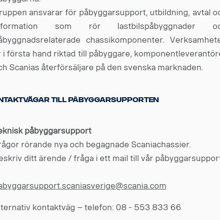
ruppen ansvarar för påbyggarsupport, utbildning, avtal o
nformation som rör lastbilspåbyggnader o
åbyggnadsrelaterade chassikomponenter. Verksamhet
r i första hand riktad till påbyggare, komponentleverantör
ch Scanias återförsäljare på den svenska marknaden.
ntaktvägar till Påbyggarsupporten
eknisk påbyggarsupport
rågor rörande nya och begagnade Scaniachassier.
eskriv ditt ärende / fråga i ett mail till vår påbyggarsuppor
abyggarsupport.scaniasverige@scania.com
lternativ kontaktväg – telefon: 08 - 553 833 66