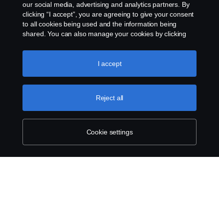
our social media, advertising and analytics partners. By
clicking “I accept”, you are agreeing to give your consent
to all cookies being used and the information being
shared. You can also manage your cookies by clicking
the “Cookie settings” and selecting the categories you’d
like to accept. For a more detailed explanation of how we
use cookies, please visit our cookies section, which you
I accept
can find by clicking the link below this text.
Cookie policy
Reject all
Cookie settings
SCANIA.COM
LEGAL NOTICE
PRIVACY STATEMENT