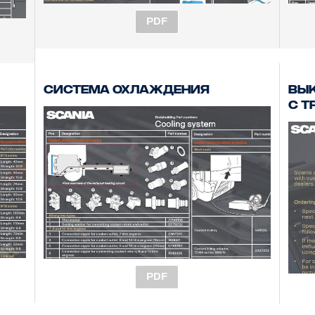
PDF
Система охлаждения
Вык
с т
PDF