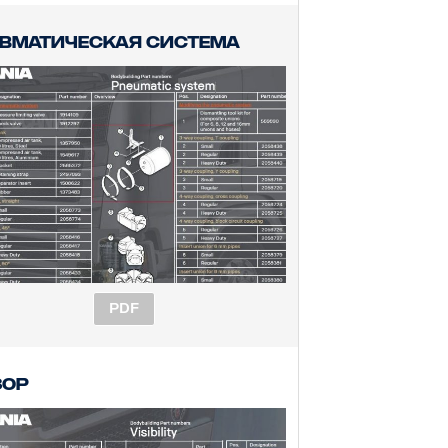
евматическая система
PDF
зор