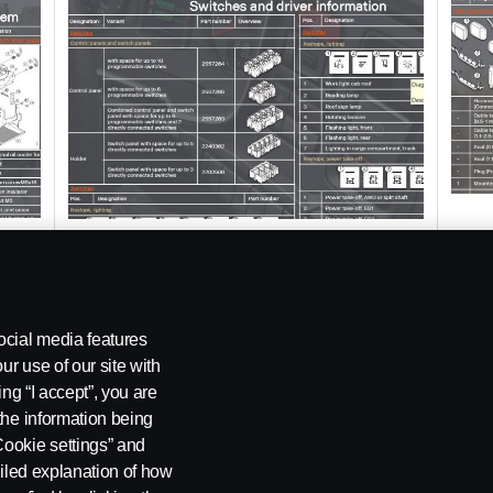
PDF
ocial media features
ur use of our site with
ing “I accept”, you are
the information being
Cookie settings” and
ailed explanation of how