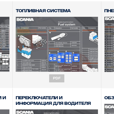
Топливная система
Пн
PDF
 и
Переключатели и
Об
информация для водителя