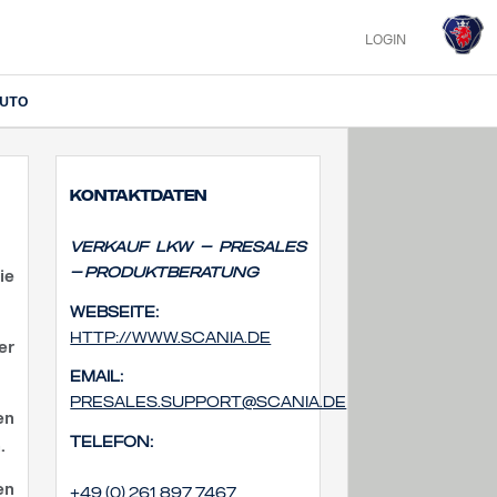
LOGIN
IUTO
Kontaktdaten
Verkauf Lkw – Presales
– Produktberatung
ie
Webseite:
http://www.scania.de
er
Email:
presales.support@scania.de
en
Telefon:
.
en
+49 (0) 261 897 7467