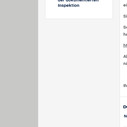
der dokumentierten
e
Inspektion
S
S
h
h
A
n
I
D
N