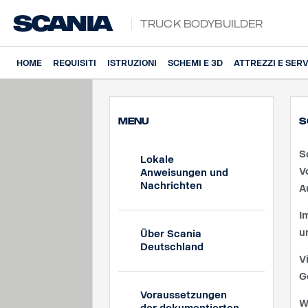
Truck Bodybuilder
HOME
REQUISITI
ISTRUZIONI
SCHEMI E 3D
ATTREZZI E SERV
MENU
S
S
Lokale
V
Anweisungen und
Nachrichten
A
I
u
Über Scania
Deutschland
V
G
Voraussetzungen
W