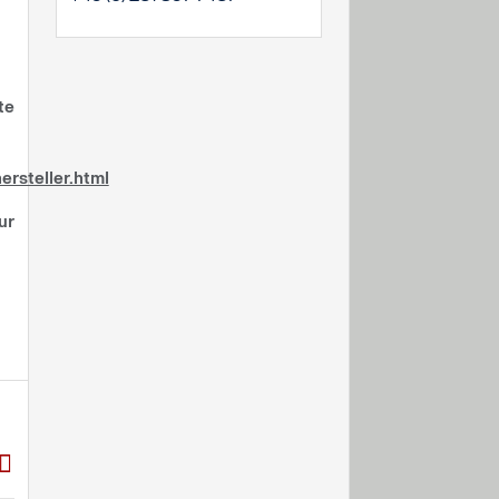
te
rsteller.html
ur