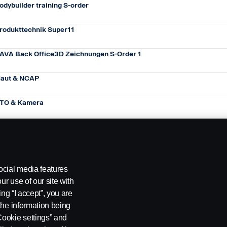
odybuilder training S-order
rodukttechnik Super11
AVA Back Office3D Zeichnungen S-Order 1
aut & NCAP
TO & Kamera
ocial media features
ur use of our site with
ing “I accept”, you are
the information being
Cookie settings” and